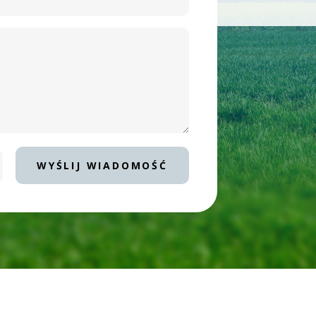
1/11
KIEROWN
JAKUB
e-mail: jdo
tel.