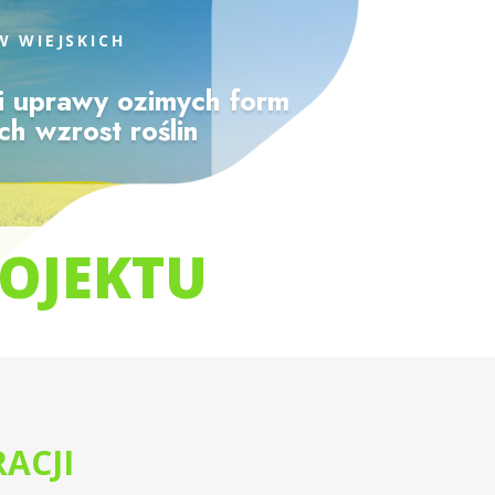
W WIEJSKICH
i uprawy ozimych form
h wzrost roślin
ROJEKTU
ACJI