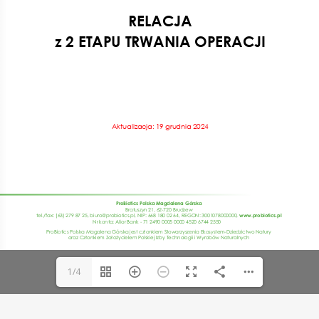
DearFlip: Loading PDF 28%
...
1/4