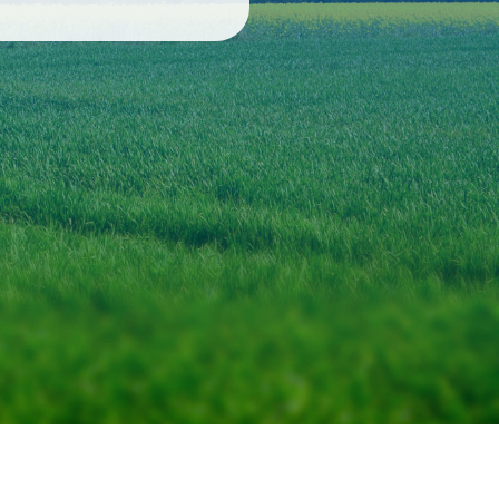
IK PROJEKTU
 DOBRZYŃSKI
brzynski@itp.edu.pl
: 512 898 988