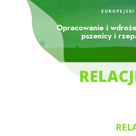
EUROPEJSKI
Opracowanie i wdroże
pszenicy i rze
RELACJ
REL