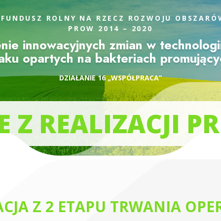
 FUNDUSZ ROLNY NA RZECZ ROZWOJU OBSZARÓ
PROW 2014 – 2020
nie innowacyjnych zmian w technologi
paku opartych na bakteriach promującyc
DZIAŁANIE 16 „WSPÓŁPRACA”
E Z REALIZACJI P
ACJA Z 2 ETAPU TRWANIA OPER